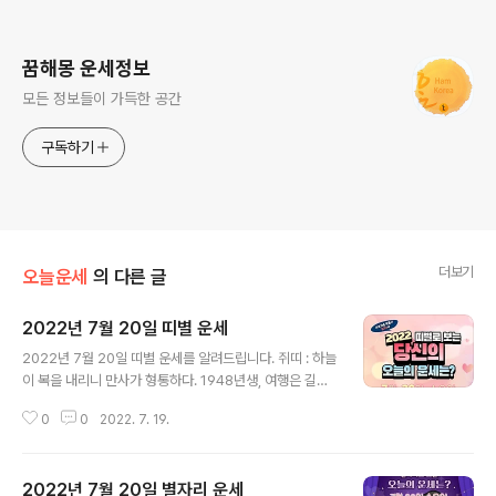
로그 정보
꿈해몽 운세정보
모든 정보들이 가득한 공간
구독하기
더보기
오늘운세
의 다른 글
2022년 7월 20일 띠별 운세
글 내용
2022년 7월 20일 띠별 운세를 알려드립니다. 쥐띠 : 하늘
이 복을 내리니 만사가 형통하다. 1948년생, 여행은 길하
나 북방은 흉하며 헛되이 힘쓰지 말지어다. 1960년생, 그
0
0
2022. 7. 19.
사람이 마음에 든다면 주저하지 말라. 재혼은 흉이 아니다.
1972년생, 비뇨기 계통의 질병이 보이니 서둘러 치료하라.
1984년생, 여행지에서의 단독행동은 시비를 부르니 매사
2022년 7월 20일 별자리 운세
동료와 함께 의논하라. 소띠 : 남쪽 귀인의 도움으로 막힌