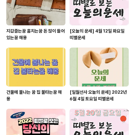
지갑줍는꿈 훔치는꿈 돈 많이 들어
[오늘의 운세] 4월 12일 화요일
있는꿈 해몽
띠별운세
건물에 불나는 꿈 집 불타는꿈 해
[일월선사 오늘의 운세] 2022년
몽
6월 4일 토요일 띠별운세