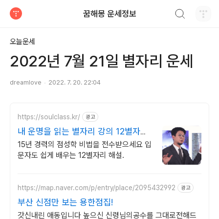
검색하기
꿈해몽 운세정보
티스토리
오늘운세
2022년 7월 21일 별자리 운세
dreamlove
2022. 7. 20. 22:04
https://soulclass.kr/
광고
내 운명을 읽는 별자리 강의 12별자리
입문 강의
15년 경력의 점성학 비법을 전수받으세요 입
문자도 쉽게 배우는 12별자리 해설.
https://map.naver.com/p/entry/place/2095432992
광고
부산 신점만 보는 용한점집!
갓신내린 애동입니다 높으신 신령님의공수를 그대로전해드