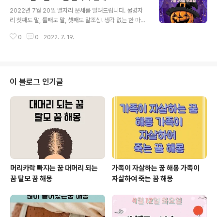
글 내용
일이 풀린다. 1949년생, 노력 뒤에 얻은 재물이라. 그 귀함
2022년 7월 20일 별자리 운세를 알려드립니다. 물병자
이 황금이구나. 1961년생, 중요한 서류가 분실되니 그 손
리 첫째도 말, 둘째도 말, 셋째도 말조심! 생각 없는 한 마디
실이 크다. 남쪽에 분실물이 있다. 1973년생, 큰일을 도모
에 상대방의 마음을 뻥! 뚫어버릴 수 있는 날이다. 찌릿찌릿
하기에 앞서 가정을 먼저 돌보아라. 자식이 속 썩이겠다. 1
0
0
2022. 7. 19.
~ 예민지수가 상당히 높은 날이다. 감정적으로 대할 일들
985년생, 대의를 위하여 과감한 이별이 필요하다. ..
이 많이 생길수가 있으니 차분한 맘으로 하루를 보내는 것
이 좋다. 평소에도 말실수가 많은 편이라면 오늘 하루 차라
리 핸드폰을 끄고 잠수 타는 것도 고려해볼 것. 조용~하게
조금은 멍청~하게 오늘을 넘기는게 좋겠다. 오늘 그 사람,
이 블로그 인기글
그녀와 다툴 가능성 120%! 릴랙스 릴랙스~ 오늘엔 딱! 우
산, 장화 물고기자리 오늘 하루, 당신에게 의지하는 사람들
이 많을 것 같다. 듬직한 애인으로, 믿음직스런 후배로, 존
경하는 선배로.. 당신의 의지적인 말 한마디에 위로와 힘을
얻을 사람들..
머리카락 빠지는 꿈 대머리 되는
가족이 자살하는 꿈 해몽 가족이
꿈 탈모 꿈 해몽
자살하여 죽는 꿈 해몽