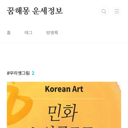
본문 바로가기
꿈해몽 운세정보
홈
태그
방명록
우리옛그림
2