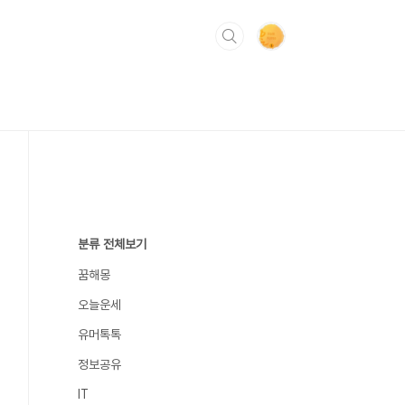
분류 전체보기
꿈해몽
오늘운세
유머톡톡
정보공유
IT