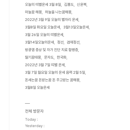
오늘의 띠별운세 3월 8일
김홍도
신윤복
마늘꿈 해몽
하늘을 나는꿈해몽
2022년 3월 9일 오늘의 별자리 운세
3월8일 화요일 오늘운세
3월13일오늘운세
3월 26일 오늘의 띠별운세
3월14일오늘의운세
정선
겸재정선
방광염 증상 및 자가 진단 치료 합병증
딸기꿈태몽
문자도
한국화
2022년 3월 7일 띠별 운세
3월 7일 월요일 오늘의 운세 음력 2월 5일
돈세는꿈 돈받는꿈 돈 주고받는 꿈해몽
3월8일 오늘운세
전체 방문자
Today :
Yesterday :