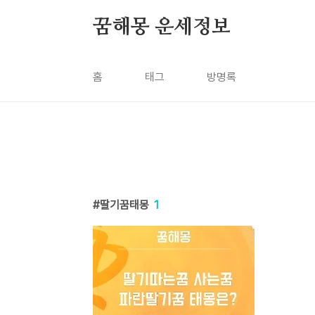
본문 바로가기
꿈해몽 운세정보
홈
태그
방명록
딸기꿈태몽
1