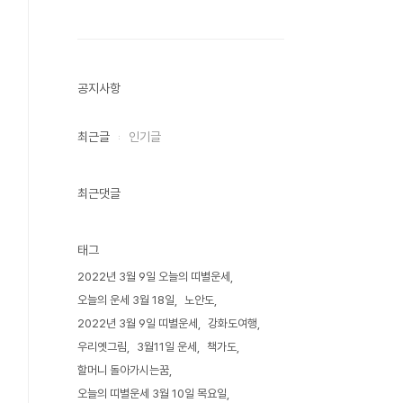
공지사항
최근글
인기글
최근댓글
태그
2022년 3월 9일 오늘의 띠별운세
오늘의 운세 3월 18일
노안도
2022년 3월 9일 띠별운세
강화도여행
우리옛그림
3월11일 운세
책가도
할머니 돌아가시는꿈
오늘의 띠별운세 3월 10일 목요일