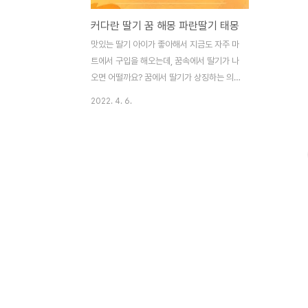
커다란 딸기 꿈 해몽 파란딸기 태몽
맛있는 딸기 아이가 좋아해서 지금도 자주 마
트에서 구입을 해오는데, 꿈속에서 딸기가 나
오면 어떨까요? 꿈에서 딸기가 상징하는 의
미는 보통 자신감, 출세, 달성 등을 의미합니
2022. 4. 6.
다. 긍정적인 의미가 많은데 커다란 딸기 꿈
또는 딸기 꿈 해몽 등 딸기에 관한 꿈에 대해
서 함께 알아보는 시간을 가져보도록 하겠습
니다. 커다란 딸기 꿈 꿈에서 커다란 대왕 딸
기가 나오는 꿈은 정말 침을 흘릴만한 꿈입니
다. 이 꿈은 조만간 자신에게 좋은 기회가 찾
아오고, 그로 인해서 재물적으로 횡재수가 생
겨서 경제적으로 윤택해질 것을 암시하는 길
몽입니다. 현재 경제적으로 어려움을 겪고 있
다면, 조금만 인내하시고 참아보시길 바랍니
다. 분명히 좋은 소식이 찾아올 것입니다. 딸
기 먹는 꿈 꿈에서 자신이 평범한 딸기를 먹