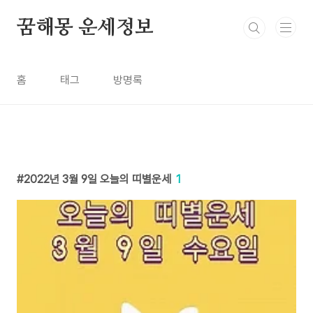
본문 바로가기
꿈해몽 운세정보
홈
태그
방명록
2022년 3월 9일 오늘의 띠별운세
1