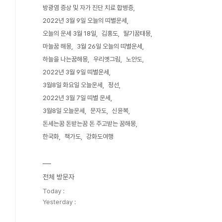
방광염 증상 및 자가 진단 치료 합병증
2022년 3월 9일 오늘의 띠별운세
오늘의 운세 3월 18일
김홍도
딸기꿈태몽
마늘꿈 해몽
3월 26일 오늘의 띠별운세
하늘을 나는꿈해몽
우리옛그림
노안도
2022년 3월 9일 띠별운세
3월8일 화요일 오늘운세
정선
2022년 3월 7일 띠별 운세
3월8일 오늘운세
문자도
신윤복
돈세는꿈 돈받는꿈 돈 주고받는 꿈해몽
한국화
책가도
강화도여행
전체 방문자
Today :
Yesterday :