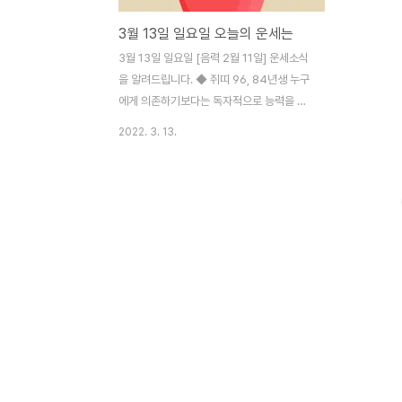
3월 13일 일요일 오늘의 운세는
3월 13일 일요일 [음력 2월 11일] 운세소식
을 알려드립니다. ◆ 쥐띠 96, 84년생 누구
에게 의존하기보다는 독자적으로 능력을 발
휘해야 한다. 72년생 오랜만에 친구를 만나
2022. 3. 13.
거나 이런 저런 반가운 소식을 듣게 된다.
60, 48년생 비온 뒤에 맑게 갠 파란 하늘처
럼 깨끗하게 생각이 정리된다. 36년생 간절
한 마음이 강해질 것이다. 절실하게 기도를
하면 이뤄진다. 운세지수 91%. 금전 90 건
강 90 애정 95 ◆ 소띠 97, 85년생 술과 이
성을 가까이하면 후회할 일이 생긴다. 73년
생 내가 선택한 길이 맞는 것이라 생각했는데
아닌 길인 것을 알게 된다. 61년생 문제가 무
엇인지 정확하게 파악하지 못하면 더 큰 문제
를 만드는 것이다. 49, 37년생 죄를 진 것도
없는데 자꾸 피하거나 숨고만 싶어진..