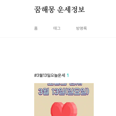
본문 바로가기
꿈해몽 운세정보
홈
태그
방명록
3월13일오늘운세
1