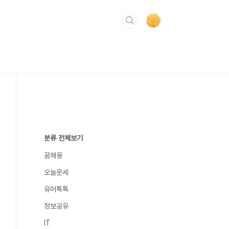
분류 전체보기
꿈해몽
오늘운세
유머톡톡
정보공유
IT