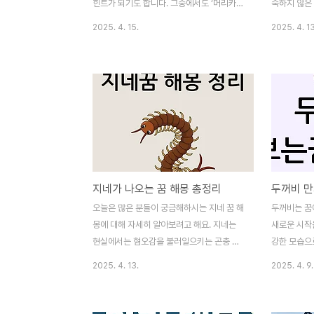
요. 하지..
지도자의 탄생
힌트가 되기도 합니다. 그중에서도 ‘머리카락
숙하지 않은
이 빠지는 꿈’은 많은 사람들이 종종 꾸는 꿈
리 내면의 감
2025. 4. 15.
2025. 4. 13
중 하나이며, 그 의미가 궁금해지는 경우가
상징적으로 
많습니다. 특히 현실에서도 탈모나 외모에 대
빠지는 꿈을
한 스트레스를 겪는 현대인들에게는 더욱 민
록 하게습니다
감하게 다가올 수 있죠.이 글에서는 머리카락
속으로 가라
이 빠지는 꿈, 대머리가 되는 꿈, 특정 상황에
는 꿈은 어
서의 머리 빠짐 꿈 해석 등을 다양한 각도에
장 잘 드러내
서 해석해보고, 그 심리적 의미까지 알아보겠
상 속 스트레
습니다. 재미 삼아 보셔도 좋고, 최근 스트레
건 속에서 느
스가 많았거나 고민이 깊었다면 한번쯤 자신
화 앞에서의
지네가 나오는 꿈 해몽 총정리
을 돌아보는 계기로도 삼아보세요 ◆ 머리카
되는 것이죠.
락 빠지는 꿈의 기본적인 해석 머리카락이 빠
정 꿈속에서
오늘은 많은 분들이 궁금해하시는 지네 꿈 해
두꺼비는 꿈에
지는 꿈은 일반적으로 부정적인 의미로 해석
한 감정을 
몽에 대해 자세히 알아보려고 해요. 지네는
새로운 시작
됩니다. 이 꿈은 ..
히 갑작스럽게
현실에서는 혐오감을 불러일으키는 곤충 중
강한 모습으
하나지만, 꿈에서는 의외로 다양한 의미를 품
면 좋은 징조
2025. 4. 13.
2025. 4. 9.
고 있어요. 무조건 나쁜 의미만 있는 건 아니
가 공격적이
랍니다. 꿈속에 지네가 나왔다면 어떤 상황이
현실에서 피
었는지, 어떤 감정을 느꼈는지가 굉장히 중요
을 나타낼 수