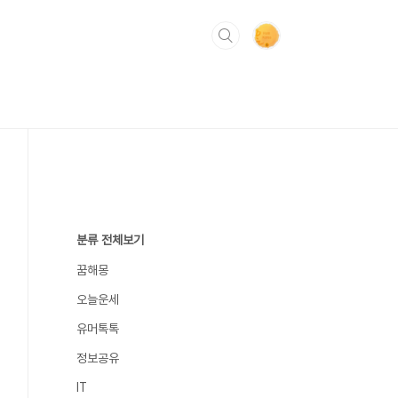
분류 전체보기
꿈해몽
오늘운세
유머톡톡
정보공유
IT