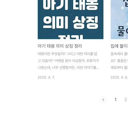
해요. 이번 글에서는 지네와 관련된 여러 꿈
대해 알려드
의 해석을 사례별로 나누어 알려드릴게요! ◆
해석되는 두
지네가 나오는 꿈 전반적인 의미지네는 꿈에
두꺼비를 손
서 주로 스트레스, 건강, 재물, 시기 질투, 또
에 금전적인
는 회복의 메시지를 상징해요. 다리가 많은
다. 특히 예
모습 때문에 '복잡한 문제'나 '얽히고설킨 감
은 기회가 
아기 태몽 의미 상징 정리
정'을 뜻하기도 하고, 어떤 경우엔 강한 생명
요. 사업을
력과 회복력을 의미하기도 합니다. 꿈의 맥락
나 고객이 늘
태몽이란 무엇일까? 그리고 어떤 의미를 담
꿈속에서 물
이 부정적이면 '주의경보', 긍정적 이면 '기회
을 수 있죠.
고 있을까? ‘어젯밤 꿈이 이상했어. 호랑이가
요? 물꿈은
포착'의 ..
강해 보이는 
나왔는데, 너무 선명했거든. 이런 이야기를
예로부터 물
들어보신 적 있으신가요? 우리나라에서는 오
기 때문에 
2025. 4. 7.
2025. 4. 6.
랜 세월 동안 **아기가 생기기 전 꾸는 특별
다. 하지만 
한 꿈, 즉 '태몽(胎夢)'**이 있다는 믿음을 가
도 있습니다.
지고 살아왔어요. 실제로 아이를 임신하기 전
차는 꿈 물 
1
2
혹은 후에 평소와 다른 강렬한 꿈을 꾸고, 그
겠습니다.집
걸 태몽으로 기억하는 분들이 많죠.오늘은 바
의 누수나 
로 이 '태몽'에 대해 알아보려고 합니다. 어떤
관련된 흐름을
상징들이 자주 나오고, 꿈 속에 담긴 의미는
자신 혹은 가