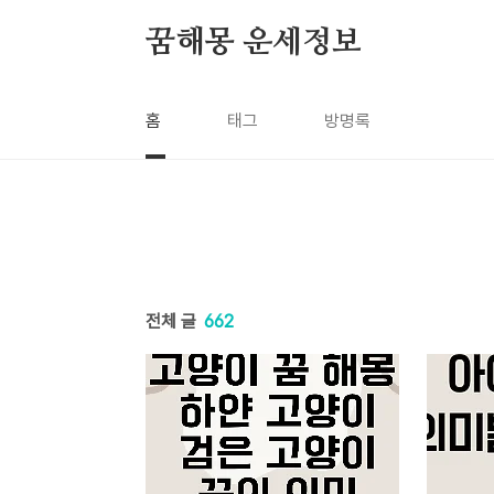
본문 바로가기
꿈해몽 운세정보
홈
태그
방명록
전체 글
662