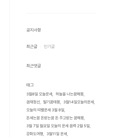
공지사항
최근글
인기글
최근댓글
태그
3월8일 오늘운세
하늘을 나는꿈해몽
겸재정선
딸기꿈태몽
3월14일오늘의운세
오늘의 띠별운세 3월 8일
돈세는꿈 돈받는꿈 돈 주고받는 꿈해몽
3월 7일 월요일 오늘의 운세 음력 2월 5일
강화도여행
3월11일 운세