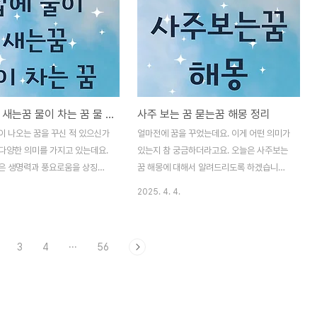
리도록 할께요. ◆ 좋은 의미로
은 곳에서 우는 꿈, 감동해서 우는 꿈, 고인이
꺼비 꿈 ● 두꺼비를 만지는 꿈
우는 꿈, 눈물만 흐르는 꿈 등 다양한 상황에
으로 만졌다면, 가까운 시일 내
따른 해석을 정리해봤어요. 실제로 현실과
 이득이 생길 수 있다는 의미입니
반대로 해석되는 경우도 많으니, 재밌게 읽어
상치 못한 뜻밖의 수입이나, 좋
보시고 내 감정도 한 번 돌아보는 시간이 되
들어올 수 있는 시기를 암시해
길 바랄게요. ◆ 우는 꿈, 왜 꾸게 될까? 먼
집에 물이 새는꿈 물이 차는 꿈 물 꿈 해몽
사주 보는 꿈 묻는꿈 해몽 정리
 하시는 분이라면 거래가 성사되거
저, 우는 꿈은 생각보다 긍정적인 의미를 담
어나는 등 좋은 변화가 있
고 있는 경우가 많아요.내 안에 쌓인 감정을
이 나오는 꿈을 꾸신 적 있으신가
얼마전에 꿈을 꾸었는데요. 이게 어떤 의미가
 ● 큰 두꺼비를 보는 꿈 크고 건
정리하고 싶을 때스트레스를 해소하고 싶을
 다양한 의미를 가지고 있는데요.
있는지 참 궁금하더라고요. 오늘은 사주보는
두꺼비를 멀..
때또는..
은 생명력과 풍요로움을 상징하
꿈 해몽에 대해서 알려드리도록 하겠습니
길몽으로 해석되는 경우가 많습니
다. ◆ 사주를 보는 꿈의 의미꿈속에서 사
2025. 4. 4.
상황에 따라 흉몽으로 해석될 수
주를 보았다면, 이는 자신의 인생에 대한 궁
 오늘은 집에 물이 새는 꿈 물이
금증과 방향성에 대한 고민이 깊어지고 있음
꿈 해몽에 대해서 알아보도록 하
을 의미할 수 있다. 사주는 태어난 연월일시
3
4
···
56
에 물이 샌다는 꿈은 대체로 감정
를 바탕으로 운명을 해석하는 동양 철학의 한
외부로부터의 압박, 혹은 재물과
분야로, 꿈속에서 사주를 보는 것은 자신의
 의미할 수 있습니다. 집은 나
현재 삶을 되돌아보거나 미래에 대한 불안을
족, 혹은 삶의 기반을 상징하기
느끼고 있다는 신호일 수 있다. 이 꿈은 몇 가