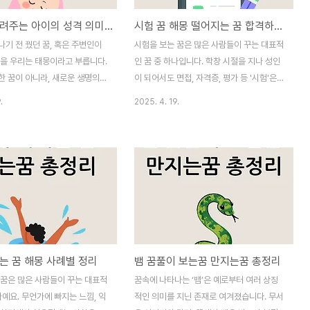
태몽이 알려주는 아이의 성격 의미별 해몽 정리
시험 꿈 해몽 떨어지는 꿈 합격하는 꿈 해몽
기 전 꿨던 꿈, 혹은 주변인이
시험을 보는 꿈은 많은 사람들이 꾸는 대표적
꿈을 우리는 태몽이라고 부릅니다.
인 꿈 중 하나입니다. 학창 시절을 지나 성인
한 꿈이 아니라, 새로운 생명의
이 되어서도 면접, 자격증, 평가 등 '시험'은
하는 의미 깊은 상징으로 오랫동
삶 속에서 계속 등장합니다. 그렇기 때문에
.
2025. 4. 19.
내려왔습니다. 태몽에는 다양한 상
꿈에서도 시험과 관련된 장면은 다양한 방식
니다. 동물, 과일, 불, 자연현상,
으로 나타나며, 그에 따른 해석도 풍부합니
등 그 요소에 따라 태어날 아이의
다. 이번 글에서는 시험을 주제로 한 다양한
래를 암시한다고 믿어졌습니다.
꿈 시험을 보는 꿈, 시험에 떨어지는 꿈, 시험
 태몽에 자주 등장하는 상징들과
을 잘 보는 꿈, 시험지를 잃어버리는 꿈, 시험
유형별로 정리해보겠습니다. ◆ 동
시간이 부족한 꿈 등 을 유형별로 정리하고,
는 태몽태몽에서 가장 흔하게 등
그 의미를 심리적 해석과 함께 풀어보겠습니
 동물입니다. 어떤 동물이 어떤
다. ◆ 시험을 보는 꿈시험을 보는 꿈은 기본
타났는지가 중요하며, 그 동물의
적으로 자신이 처한 상황에 대한 불안감, 경
는 꿈 해몽 사례별 정리
뱀 꿈풀이 보는꿈 만지는꿈 총정리
의 성격이나 운명과 연결된다고
쟁심, 성취 욕구를 반영합니다. 특히 현실에
● 용이 등장하는 태몽은 최고의
서 중요한 결정을 앞두고 있거나, 평가받을
 꿈은 많은 사람들이 꾸는 대표적
꿈속에 나타나는 ‘뱀’은 예로부터 여러 상징
겨지며, 위대한 인물이나 예술가,
일이 있을 때 자주 나타나는 꿈입니다.시험장
나예요. 무언가에 빠지는 느낌, 익
적인 의미를 지닌 존재로 여겨졌습니다. 무서