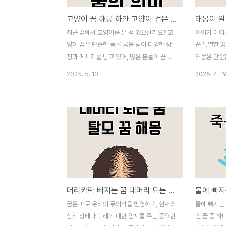
고양이 꿈 해몽 하얀 고양이 검은 고양이 꿈의 의미
최근 꿈에서 고양이를 본 적 있으신가요? 고
아이가 태어나
양이 꿈은 단순한 동물 꿈을 넘어 다양한 상
꾼 특별한 
징과 메시지를 담고 있어, 많은 분들이 꿈 해
태몽은 단순
석에 관심을 가집니다. 특히 고양이의 색깔,
탄생을 예고
2025. 5. 13.
2025. 4. 19
행동, 감정 등에 따라 꿈의 의미가 크게 달라
안 전해져 
지기 때문에 세심한 관찰이 필요하죠.이번 글
징들이 등장합
에서는 하얀 고양이 꿈, 검은 고양이 꿈을 중
인물, 사물 
심으로, 그 외에도 고양이가 등장하는 다양한
성향이나 미
꿈 해몽을 자세히 알려드릴게요. 꿈속 고양이
이 글에서는
가 어떤 메시지를 담고 있는지 함께 알아보세
그 의미를 
요. 고양이 꿈은 어떤 의미일까?고양이는 꿈
물로 나타나
해몽에서 주로 직감, 여성성, 자유로움, 은밀
장하는 것은
한 감정, 독립성 등을 상징합니다. 고양이 자
모습으로 나
머리카락 빠지는 꿈 대머리 되는 꿈 탈모 꿈 해몽
물에 빠지
체가 신비롭고 예측 불가능한 동물이기 때문
특성이 아이
에, 꿈에서의 고양이도 감정의 흐름, 인간관
해석합니다.
꿈은 때로 우리의 무의식을 반영하며, 현재의
물에 빠지는
계의 변화, 내면의 경고 등을 나타낼 수 있어
길몽으로 여
심리 상태나 미래에 대한 암시를 주는 중요한
인 꿈 중 하