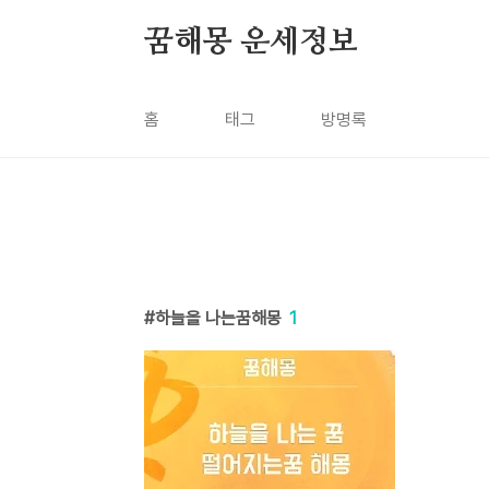
본문 바로가기
꿈해몽 운세정보
홈
태그
방명록
하늘을 나는꿈해몽
1