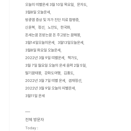
오늘의 띠별운세 3월 10일 목요일
문자도
3월8일 오늘운세
방광염 증상 및 자가 진단 치료 합병증
신윤복
정선
노안도
한국화
돈세는꿈 돈받는꿈 돈 주고받는 꿈해몽
3월14일오늘의운세
3월13일오늘운세
3월8일 화요일 오늘운세
2022년 3월 9일 띠별운세
책가도
3월 7일 월요일 오늘의 운세 음력 2월 5일
딸기꿈태몽
강화도여행
김홍도
2022년 3월 7일 띠별 운세
겸재정선
2022년 3월 9일 오늘의 띠별운세
3월11일 운세
전체 방문자
Today :