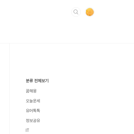
분류 전체보기
꿈해몽
오늘운세
유머톡톡
정보공유
IT