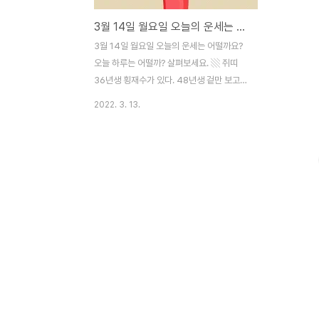
3월 14일 월요일 오늘의 운세는 어떨까
3월 14일 월요일 오늘의 운세는 어떨까요?
오늘 하루는 어떨까? 살펴보세요. ▧ 쥐띠
36년생 횡재수가 있다. 48년생 겉만 보고
판단하지 마라. 60년생 충분하게 생각한 후
2022. 3. 13.
에 결정하라. 72년생 경거망동하면 일을 망
치게 된다. 84년생 목표를 반드시 정하라.
▧ 소띠 37년생 멀리 이동하는 것은 좋지 않
다. 49년생 스트레스가 쌓이니 조심. 61년생
중간에 포기하지 마라. 73년생 신경 쓸 일이
많이 생긴다. 85년생 행운이 가득한 운세. ▧
호랑이띠 38년생 이득이 보여도 신중하게 행
동하라. 50년생 매사에 행동 주의하라. 62년
생 재복도 들어온다. 74년생 미소로 하루를
시작하라. 86년생 일마다 길운이 따른다. ▧
토끼띠 39년생 어렵던 일들이 해결. 51년생
내부 관계 원만히 하라. 63년생 ..