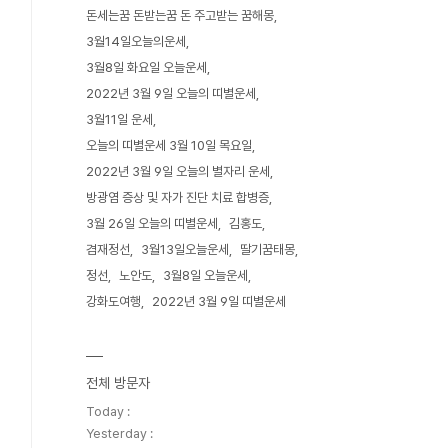
돈세는꿈 돈받는꿈 돈 주고받는 꿈해몽
3월14일오늘의운세
3월8일 화요일 오늘운세
2022년 3월 9일 오늘의 띠별운세
3월11일 운세
오늘의 띠별운세 3월 10일 목요일
2022년 3월 9일 오늘의 별자리 운세
방광염 증상 및 자가 진단 치료 합병증
3월 26일 오늘의 띠별운세
김홍도
겸재정선
3월13일오늘운세
딸기꿈태몽
정선
노안도
3월8일 오늘운세
강화도여행
2022년 3월 9일 띠별운세
전체 방문자
Today :
Yesterday :