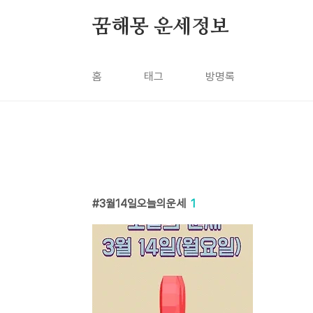
본문 바로가기
꿈해몽 운세정보
홈
태그
방명록
3월14일오늘의운세
1