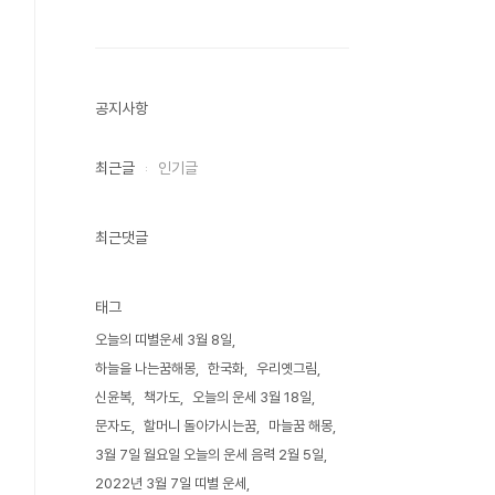
공지사항
최근글
인기글
최근댓글
태그
오늘의 띠별운세 3월 8일
하늘을 나는꿈해몽
한국화
우리옛그림
신윤복
책가도
오늘의 운세 3월 18일
문자도
할머니 돌아가시는꿈
마늘꿈 해몽
3월 7일 월요일 오늘의 운세 음력 2월 5일
2022년 3월 7일 띠별 운세