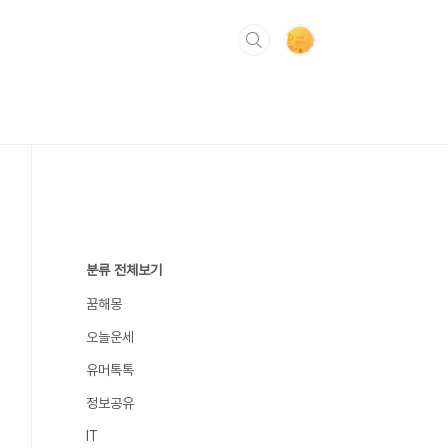
분류 전체보기
꿈해몽
오늘운세
유머톡톡
정보공유
IT