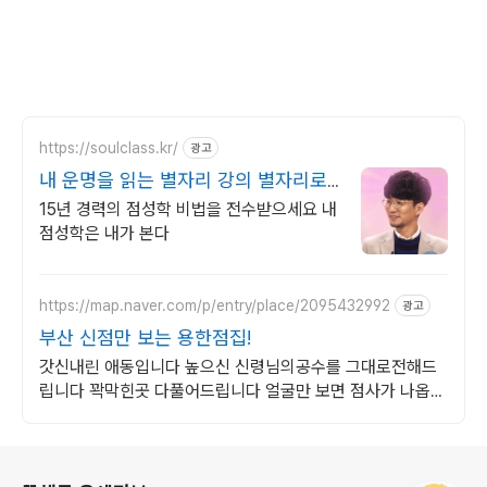
https://soulclass.kr/
광고
내 운명을 읽는 별자리 강의 별자리로
보는 나
15년 경력의 점성학 비법을 전수받으세요 내
점성학은 내가 본다
https://map.naver.com/p/entry/place/2095432992
광고
부산 신점만 보는 용한점집!
갓신내린 애동입니다 높으신 신령님의공수를 그대로전해드
립니다 꽉막힌곳 다풀어드립니다 얼굴만 보면 점사가 나옵니
다 향만 켜주세요 신의 말씀을 그대로 전해 드리겠습니다
로그 정보