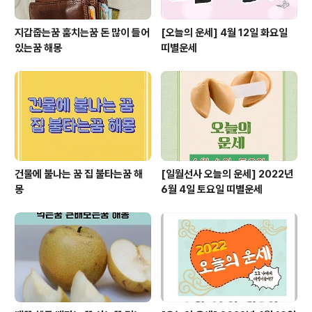
지갑줍는꿈 훔치는꿈 돈 많이 들어
[오늘의 운세] 4월 12일 화요일
있는꿈 해몽
띠별운세
건물에 불나는 꿈 집 불타는꿈 해
[일월선사 오늘의 운세] 2022년
몽
6월 4일 토요일 띠별운세