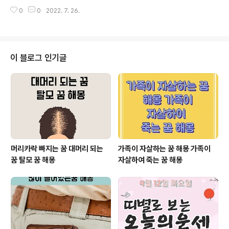
라는 말을 가슴에 새겨두어라. 1960년생, 가족들의 작은
리됨과 동시에 머릿속, 맘속에 있던 어지러운 것들도 말끔
0
0
2022. 7. 26.
변화에도 관심을 가져야 한다. 1972년생, 욕심은 금물이
해 질 수 있겠다. 기계, 공구 등을 사용하여 못을 박거나 손
다. 구설수도 역시 조심해라. 1984년생, 때로는 자신의 고
볼 곳을 건드려도 ..
집을 조금 꺾는 것이 좋다. 소띠 : 잘 나아가다가 흉한 운을
가진 사람을 만날 수 있다. 1949년생, 고집을 부릴 때가 아
니다. 갈등이 우려된다. 1961년생, 주변 사람들을 조심하
이 블로그 인기글
고 대형 사고가 우려되니 주의해라. 1973년생, 귀인이 귀
하를 찾고 있다. 그러나 만나기 어렵겠다. 1985년생, 고집
을 버리고 말과 행동에 주의해라. 범띠 : 남을 위해 일하는
것이 좋은 때이다. 1950년생, 아래 사람의 의견..
머리카락 빠지는 꿈 대머리 되는
가족이 자살하는 꿈 해몽 가족이
꿈 탈모 꿈 해몽
자살하여 죽는 꿈 해몽