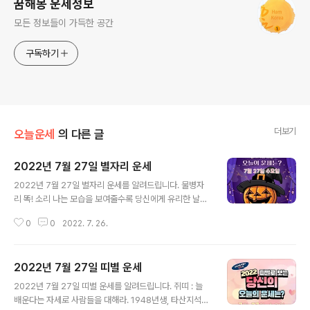
꿈해몽 운세정보
모든 정보들이 가득한 공간
구독하기
더보기
오늘운세
의 다른 글
2022년 7월 27일 별자리 운세
글 내용
2022년 7월 27일 별자리 운세를 알려드립니다. 물병자
리 똑! 소리 나는 모습을 보여줄수록 당신에게 유리한 날이
다. 당신을 만만하게 보는 사람들에게 예리하고 샤프한 모
0
0
2022. 7. 26.
습을 보여주자. 원하는 것을 얻을 수 있는 날이다. 우유부단
한 모습을 보이면 괜스레 엉뚱한 일에 휘말릴 수 있으니 당
신의 의견을 확실히 이야기 할 것. 충동적인 결정 보다는 논
2022년 7월 27일 띠별 운세
리적인 사고가 필요한 날이니 이것저것 재보고 판단하자.
글 내용
얼렁뚱땅 넘어가면 본전도 못 찾는다. 오늘엔 딱! 신문 물고
2022년 7월 27일 띠별 운세를 알려드립니다. 쥐띠 : 늘
기자리 청소하기 좋은 날! 평상시 신경을 못 쓰던 집안 구석
배운다는 자세로 사람들을 대해라. 1948년생, 타산지석이
구석 깨끗이 정리해 볼 필요가 있는 날이다. 주변 환경이 정