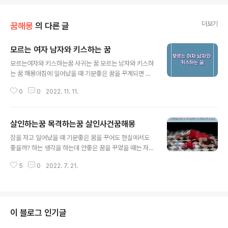
더보기
꿈해몽
의 다른 글
모르는 여자 남자와 키스하는 꿈
글 내용
모르는여자와 키스하는꿈 사귀는 꿈 모르는 남자와 키스하
는 꿈 해몽아침에 일어났을 때 기분좋은 꿈을 꾸게되면 참
기분이 좋은데, 안좋은 꿈을 꾸게 되면 하루 종일 찝찝한 기
0
0
2022. 11. 11.
분까지 드는데요. 오늘은 모르는 사람이 꿈에 나왔을 때에
대해서 알아보도록 하겠습니다. ● 모르는 여자꿈 모르는
여자꿈은 자신이 하고 있는 일에 크게 성공할 수 있음을 의
살인하는꿈 목격하는꿈 살인사건꿈해몽
미합니다. ● 모르는 남자꿈 모르는 남자꿈은 일이 바빠짐
글 내용
을 의미하는 것으로 하는 사렁비 크게 번창하거나 새로운
잠을 자고 일어났을 때 기분좋은 꿈을 꾸어도 현실에서도
사업을 시작하여 크게 성공을 하는 것을 의미합니다. ● 모
좋을까? 하는 생각을 하는데 안좋은 꿈을 꾸었을 때는 자고
르는사람과 키스하는꿈 모르는 사람과 키스하는꿈은 경쟁
일어나서도 좋지 않고, 하루 종일 걱정스러운 마음이 들곤
자의 유혹이나 속임수에 빠질 수 있음을 암시를 하는 꿈일
5
0
2022. 7. 21.
합니다. 오늘은 현실에서도 꿈에서도 좋지 않은 살인꿈에
수 있습니다. 그로 인해 피해를 입게 될 수 있음을 의미합니
대해서 살펴보려고 합니다. 살인꿈은 모듬일이 자신뜻대로
다. ● 모르는사람이 죽는꿈 모르는사..
풀리게되고 운이 상승하게 되는 것입니다. 하지만 상황에
따라 다를 수 있기 때문에 상황별로 알아보도록 하겠습니
다. ◆ 살인 목격하는꿈 누군가 죽는 모습을 꿈에서 보거나
이 블로그 인기글
살인 목격하는 꿈을 꾼다면 길몽입니다. 본인의 사럽이 크