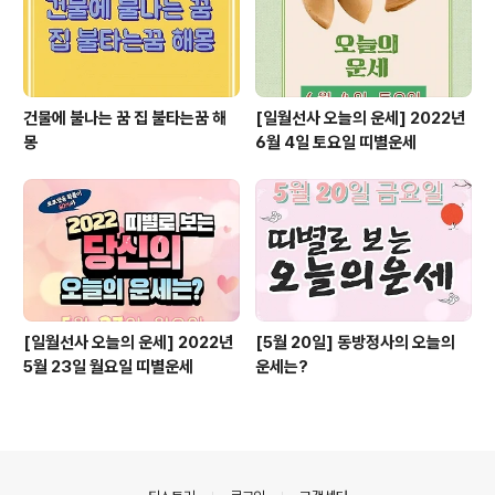
건물에 불나는 꿈 집 불타는꿈 해
[일월선사 오늘의 운세] 2022년
몽
6월 4일 토요일 띠별운세
[일월선사 오늘의 운세] 2022년
[5월 20일] 동방정사의 오늘의
5월 23일 월요일 띠별운세
운세는?
의안내