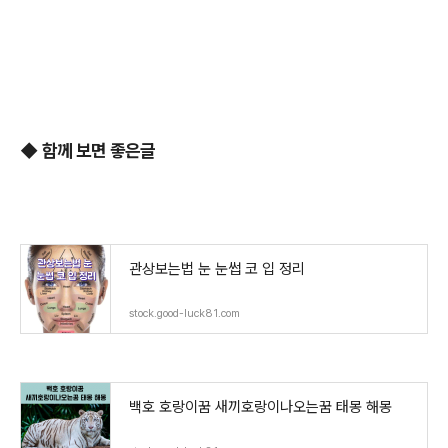
◆
함께 보면 좋은글
관상보는법 눈 눈썹 코 입 정리
stock.good-luck81.com
백호 호랑이꿈 새끼호랑이나오는꿈 태몽 해몽