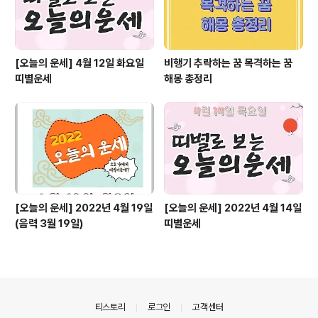
[오늘의 운세] 4월 12일 화요일
비행기 추락하는 꿈 목격하는 꿈
띠별운세
해몽 총정리
[오늘의 운세] 2022년 4월 19일
[오늘의 운세] 2022년 4월 14일
(음력 3월 19일)
띠별운세
의안내
티스토리
로그인
고객센터