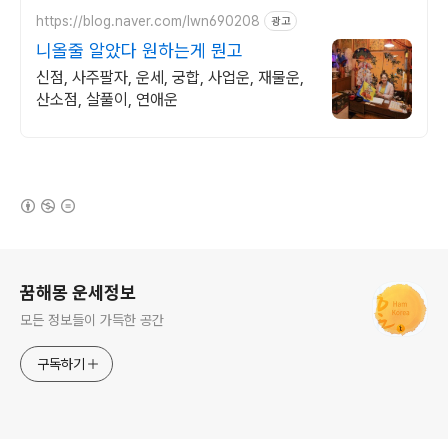
https://blog.naver.com/lwn690208
광고
니올줄 알았다 원하는게 뭔고
신점, 사주팔자, 운세, 궁합, 사업운, 재물운,
산소점, 살풀이, 연애운
(새창열림)
로그 정보
꿈해몽 운세정보
모든 정보들이 가득한 공간
구독하기