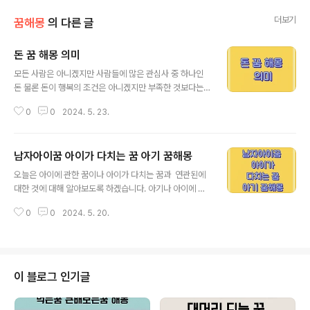
더보기
꿈해몽
의 다른 글
돈 꿈 해몽 의미
글 내용
모든 사람은 아니겠지만 사람들에 많은 관심사 중 하나인
돈 물론 돈이 행복의 조건은 아니겠지만 부족한 것보다는
많은 게 좋은 것 같은데요. 어느 날 갑자기 하늘에서 생각하
0
0
2024. 5. 23.
지도 않았던 돈이 뚝하고 떨어져 내린다면 상상만 하여도
기분이 좋은 하루가 될 것 같아요. 오늘은 돈꿈 해몽에 대해
서 알아보도록 하겠습니다. 돈에 관한 꿈의 상징들은 사람
남자아이꿈 아이가 다치는 꿈 아기 꿈해몽
의 인격이나 빈부의 격차 지위의 높고 낮음 등 사건 등의 일
글 내용
들을 나타내어 주고 있으며 돈이 조금 소유하면 근심 걱정
오늘은 아이에 관한 꿈이나 아이가 다치는 꿈과 연관된에
이 생기고 돈을 많이 보유하고 있으면 보유한 만 일이나 액
대한 것에 대해 알아보도록 하겠습니다. 아기나 아이에 관
수만큼 돈이 생긴다는 것을 나타내어 주고 있습니다. ◆
한 꿈의 상징은 어떠한 계기로 인한 자신에게 행운이 찾아
돈벌레가 거울 표면에서 기어 다니는 꿈 돈벌레가 꿈속에
0
0
2024. 5. 20.
올 것을 나타내고 자신의 인생의 전환기를 마련할 계기가
서 나타내어 주는 의미대로 작은 돈을 투자하여 반사적 이
될 것을 의미하는 아기와 아이에 관한 연관이 되는 것을 의
익금이 엄청난 몫을 차지한다는..
미에 대해서 알아보도록 하겠습니다. ◆ 자신 옆에 있던
남자아이가 사라져 버리는 꿈 자신을 억눌러 오던 근심이
나 걱정거리가 한순간 사라져 버릴 것을 상징하고 하루하
이 블로그 인기글
루가 편안한 생활을 이어갈 징조 입니다. ◆ 아기를 안은
여자가 자신을 따라오는 꿈 자신이 계획하고 진행하는 일