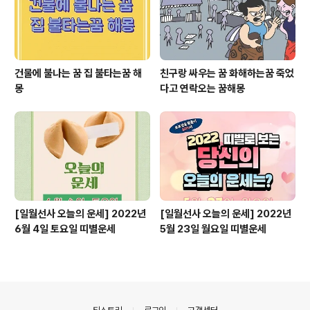
건물에 불나는 꿈 집 불타는꿈 해
친구랑 싸우는 꿈 화해하는꿈 죽었
몽
다고 연락오는 꿈해몽
[일월선사 오늘의 운세] 2022년
[일월선사 오늘의 운세] 2022년
6월 4일 토요일 띠별운세
5월 23일 월요일 띠별운세
의안내