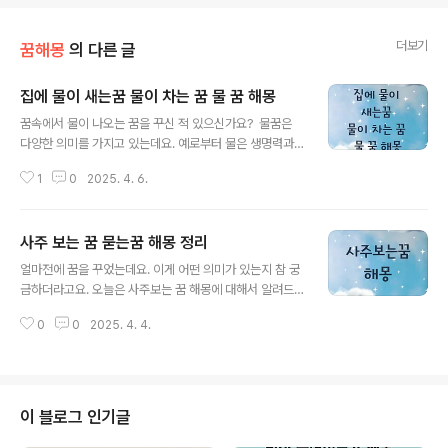
더보기
꿈해몽
의 다른 글
집에 물이 새는꿈 물이 차는 꿈 물 꿈 해몽
글 내용
꿈속에서 물이 나오는 꿈을 꾸신 적 있으신가요? 물꿈은
다양한 의미를 가지고 있는데요. 예로부터 물은 생명력과
풍요로움을 상징하기 때문에 길몽으로 해석되는 경우가 많
1
0
2025. 4. 6.
습니다. 하지만 상황에 따라 흉몽으로 해석될 수도 있습니
다. 오늘은 집에 물이 새는 꿈 물이 차는 꿈 물 꿈 해몽에 대
해서 알아보도록 하겠습니다.집에 물이 샌다는 꿈은 대체
사주 보는 꿈 묻는꿈 해몽 정리
로 감정의 누수나 외부로부터의 압박, 혹은 재물과 관련된
글 내용
흐름을 의미할 수 있습니다. 집은 나 자신 혹은 가족, 혹은
얼마전에 꿈을 꾸었는데요. 이게 어떤 의미가 있는지 참 궁
삶의 기반을 상징하기 때문에, 집에 물이 새는 꿈은 내면의
금하더라고요. 오늘은 사주보는 꿈 해몽에 대해서 알려드
감정이 조절되지 않거나, 사소한 문제들이 점점 커지는 상
리도록 하겠습니다. ◆ 사주를 보는 꿈의 의미꿈속에서
황을 나타낼 수 있습니다. ◆ 물꿈의 기본 해석꿈에서 물
0
0
2025. 4. 4.
사주를 보았다면, 이는 자신의 인생에 대한 궁금증과 방향
은 일반적으로 생명력, 감정, 무의식적인 내면세계, 창의
성에 대한 고민이 깊어지고 있음을 의미할 수 있다. 사주는
성, 잠재력, 기회 등을 상..
태어난 연월일시를 바탕으로 운명을 해석하는 동양 철학의
한 분야로, 꿈속에서 사주를 보는 것은 자신의 현재 삶을 되
돌아보거나 미래에 대한 불안을 느끼고 있다는 신호일 수
이 블로그 인기글
있다. 이 꿈은 몇 가지 방식으로 해석할 수 있다. ● 자신의