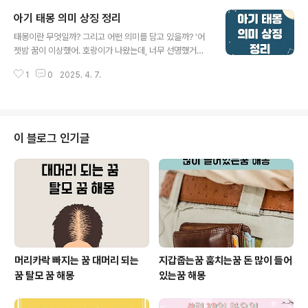
우는 꿈, 사람 많은 곳에서 우는 꿈, 감동해서 우는 꿈, 고인
아기 태몽 의미 상징 정리
이 우는 꿈, 눈물만 흐르는 꿈 등 다양한 상황에 따른 해석
글 내용
을 정리해봤어요. 실제로 현실과 반대로 해석되는 경우도
태몽이란 무엇일까? 그리고 어떤 의미를 담고 있을까? ‘어
많으니, 재밌게 읽어보시고 내 감정도 한 번 돌아보는 시간
젯밤 꿈이 이상했어. 호랑이가 나왔는데, 너무 선명했거든.
이 되길 바랄게요. ◆ 우는 꿈, 왜 꾸게 될까? 먼저, 우는 꿈
이런 이야기를 들어보신 적 있으신가요? 우리나라에서는
은 생각보다 긍정적인 의미를 담고 있는 경우가 많아요.내
1
0
2025. 4. 7.
오랜 세월 동안 **아기가 생기기 전 꾸는 특별한 꿈, 즉 '태
안에 쌓인 감정을 정리하고 싶을 때스트레스를 해소하고
몽(胎夢)'**이 있다는 믿음을 가지고 살아왔어요. 실제로
싶을 때또는..
아이를 임신하기 전 혹은 후에 평소와 다른 강렬한 꿈을 꾸
고, 그걸 태몽으로 기억하는 분들이 많죠.오늘은 바로 이
'태몽'에 대해 알아보려고 합니다. 어떤 상징들이 자주 나오
이 블로그 인기글
고, 꿈 속에 담긴 의미는 무엇인지, 그리고 따뜻한 실제 경
험담도 함께 나눠볼게요. ◆ 태몽이란태몽은 단순한 꿈과
는 달리 한 생명이 이 세상에 찾아오기 직전에 전해지는 신
비한 예감의 메시지처럼 여겨져요. 주로 어머니나 아버지,
또는 가까운 ..
머리카락 빠지는 꿈 대머리 되는
지갑줍는꿈 훔치는꿈 돈 많이 들어
꿈 탈모 꿈 해몽
있는꿈 해몽