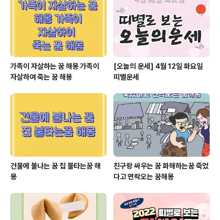
가족이 자살하는 꿈 해몽 가족이
[오늘의 운세] 4월 12일 화요일
자살하여 죽는 꿈 해몽
띠별운세
건물에 불나는 꿈 집 불타는꿈 해
친구랑 싸우는 꿈 화해하는꿈 죽었
몽
다고 연락오는 꿈해몽