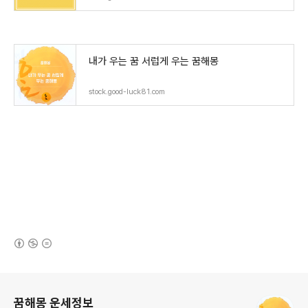
내가 우는 꿈 서럽게 우는 꿈해몽
stock.good-luck81.com
(새창열림)
로그 정보
꿈해몽 운세정보