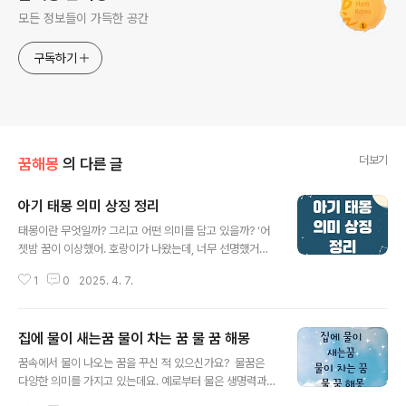
모든 정보들이 가득한 공간
구독하기
더보기
꿈해몽
의 다른 글
아기 태몽 의미 상징 정리
글 내용
태몽이란 무엇일까? 그리고 어떤 의미를 담고 있을까? ‘어
젯밤 꿈이 이상했어. 호랑이가 나왔는데, 너무 선명했거든.
이런 이야기를 들어보신 적 있으신가요? 우리나라에서는
1
0
2025. 4. 7.
오랜 세월 동안 **아기가 생기기 전 꾸는 특별한 꿈, 즉 '태
몽(胎夢)'**이 있다는 믿음을 가지고 살아왔어요. 실제로
아이를 임신하기 전 혹은 후에 평소와 다른 강렬한 꿈을 꾸
집에 물이 새는꿈 물이 차는 꿈 물 꿈 해몽
고, 그걸 태몽으로 기억하는 분들이 많죠.오늘은 바로 이
글 내용
'태몽'에 대해 알아보려고 합니다. 어떤 상징들이 자주 나오
꿈속에서 물이 나오는 꿈을 꾸신 적 있으신가요? 물꿈은
고, 꿈 속에 담긴 의미는 무엇인지, 그리고 따뜻한 실제 경
다양한 의미를 가지고 있는데요. 예로부터 물은 생명력과
험담도 함께 나눠볼게요. ◆ 태몽이란태몽은 단순한 꿈과
풍요로움을 상징하기 때문에 길몽으로 해석되는 경우가 많