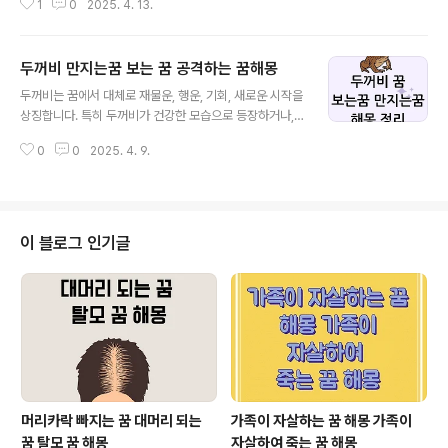
1
0
2025. 4. 13.
를 품고 있어요. 무조건 나쁜 의미만 있는 건 아니랍니다.
꿈속에 지네가 나왔다면 어떤 상황이었는지, 어떤 감정을
느꼈는지가 굉장히 중요해요. 이번 글에서는 지네와 관련
두꺼비 만지는꿈 보는 꿈 공격하는 꿈해몽
된 여러 꿈의 해석을 사례별로 나누어 알려드릴게요! ◆ 지
글 내용
네가 나오는 꿈 전반적인 의미지네는 꿈에서 주로 스트레
두꺼비는 꿈에서 대체로 재물운, 행운, 기회, 새로운 시작을
스, 건강, 재물, 시기 질투, 또는 회복의 메시지를 상징해요.
상징합니다. 특히 두꺼비가 건강한 모습으로 등장하거나,
다리가 많은 모습 때문에 '복잡한 문제'나 '얽히고설킨 감
친근한 행동을 하면 좋은 징조인 경우가 많죠. 하지만 두꺼
정'을 뜻하기도 하고, 어떤 경우엔 강한 생명력과 회복력을
0
0
2025. 4. 9.
비가 공격적이거나, 기분 나쁘게 느껴졌다면, 현실에서 피
의미하기도 합니다. 꿈의 맥락이 부정적이면 '주의경보', 긍
해야 할 위험이나 부정적인 감정을 나타낼 수도 있어요. 오
정적 이면 '기회 포착'의 ..
늘은 두꺼비 꿈에 대해 알려드리도록 할께요. ◆ 좋은 의미
로 해석되는 두꺼비 꿈 ● 두꺼비를 만지는 꿈 두꺼비를 손
으로 만졌다면, 가까운 시일 내에 금전적인 이득이 생
이 블로그 인기글
길 수 있다는 의미입니다. 특히 예상치 못한 뜻밖의 수입이
나, 좋은 기회가 들어올 수 있는 시기를 암시해요. 사업
을 하시는 분이라면 거래가 성사되거나 고객이 늘어나
는 등 좋은 변화가 있을 수 있죠. ● 큰 두꺼비를 보는 꿈
크고 건강해 보이는 두꺼비를 멀..
머리카락 빠지는 꿈 대머리 되는
가족이 자살하는 꿈 해몽 가족이
꿈 탈모 꿈 해몽
자살하여 죽는 꿈 해몽