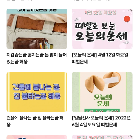
지갑줍는꿈 훔치는꿈 돈 많이 들어
[오늘의 운세] 4월 12일 화요일
있는꿈 해몽
띠별운세
건물에 불나는 꿈 집 불타는꿈 해
[일월선사 오늘의 운세] 2022년
몽
6월 4일 토요일 띠별운세