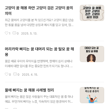
에 따라 태어날 아이의 성향이나 미래를 암시한다고 믿어
고양이 꿈 해몽 하얀 고양이 검은 고양이 꿈의
졌습니다. 이 글에서는 태몽에 자주 등장하는 상징들과 그
의미를 유형별로 정리해보겠습니다. ◆ 동물로 나타나는
의미
글 내용
태몽태몽에서 가장 흔하게 등장하는 것은 동물입니다. 어
최근 꿈에서 고양이를 본 적 있으신가요? 고양이 꿈은 단순
떤 동물이 어떤 모습으로 나타났는지가 중요하며, 그 동물
한 동물 꿈을 넘어 다양한 상징과 메시지를 담고 있어, 많은
의 특성이 아이의 성격이나 운명과 연결된다고 해석합니
분들이 꿈 해석에 관심을 가집니다. 특히 고양이의 색깔, 행
다.● 용이 등장하는 태몽은 최고의 길몽으로 여겨지며, 위
1
0
2025. 5. 13.
동, 감정 등에 따라 꿈의 의미가 크게 달라지기 때문에 세심
대한 인물이나 예술가, 지도자의 탄생..
한 관찰이 필요하죠.이번 글에서는 하얀 고양이 꿈, 검은 고
양이 꿈을 중심으로, 그 외에도 고양이가 등장하는 다양한
머리카락 빠지는 꿈 대머리 되는 꿈 탈모 꿈 해
꿈 해몽을 자세히 알려드릴게요. 꿈속 고양이가 어떤 메시
지를 담고 있는지 함께 알아보세요. 고양이 꿈은 어떤 의미
몽
글 내용
일까?고양이는 꿈 해몽에서 주로 직감, 여성성, 자유로움,
꿈은 때로 우리의 무의식을 반영하며, 현재의 심리 상태나
은밀한 감정, 독립성 등을 상징합니다. 고양이 자체가 신비
미래에 대한 암시를 주는 중요한 힌트가 되기도 합니다. 그
롭고 예측 불가능한 동물이기 때문에, 꿈에서의 고양이도
중에서도 ‘머리카락이 빠지는 꿈’은 많은 사람들이 종종 꾸
감정의 흐름, 인간관계의 변화, 내면의 경고 등을 나타낼 수
0
0
2025. 4. 15.
는 꿈 중 하나이며, 그 의미가 궁금해지는 경우가 많습니다.
있어요. 하지..
특히 현실에서도 탈모나 외모에 대한 스트레스를 겪는 현
대인들에게는 더욱 민감하게 다가올 수 있죠.이 글에서는
물에 빠지는 꿈 해몽 사례별 정리
머리카락이 빠지는 꿈, 대머리가 되는 꿈, 특정 상황에서의
글 내용
머리 빠짐 꿈 해석 등을 다양한 각도에서 해석해보고, 그 심
물에 빠지는 꿈은 많은 사람들이 꾸는 대표적인 꿈 중 하나
리적 의미까지 알아보겠습니다. 재미 삼아 보셔도 좋고, 최
예요. 무언가에 빠지는 느낌, 익숙하지 않은 환경에서 허우
근 스트레스가 많았거나 고민이 깊었다면 한번쯤 자신을
적대는 상황은 우리 내면의 감정이나 삶의 변화, 불안 요소