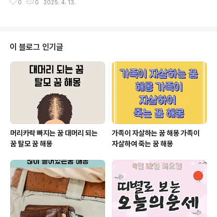
돌아보는 계기로도 삼아보세요 ◆ 머리카락 빠지는 꿈의
0
0
2025. 4. 13.
를 상징적으로 표현하곤 합니다. 오늘은 물에 빠지는 꿈을
기본적인 해석 머리카락이 빠지는 꿈은 일반적으로 부정적
다양한 사례를 들어 알려드리도록 하게습니다. ◆ 물에 빠
인 의미로 해석됩니다. 이 꿈은 ..
지는 꿈풀이- 감정 속으로 가라앉는 무의식의 신호물에 빠
지는 꿈은 어쩌면 현실에서의 감정 상태를 가장 잘 드러내
는 꿈일지도 모릅니다. 일상 속 스트레스, 억눌린 감정, 예
이 블로그 인기글
상치 못한 사건 속에서 느끼는 무력감, 또는 새로운 변화 앞
에서의 두려움 등이 물의 이미지로 투영되는 것이죠. ● 기
본 의미: 통제할 수 없는 감정 꿈속에서 물에 빠졌다는 것
은 통제 불가능한 감정을 의미하는 경우가 많습니다. 특
히 갑작스럽게 빠졌거나, 허우..
머리카락 빠지는 꿈 대머리 되는
가족이 자살하는 꿈 해몽 가족이
꿈 탈모 꿈 해몽
자살하여 죽는 꿈 해몽