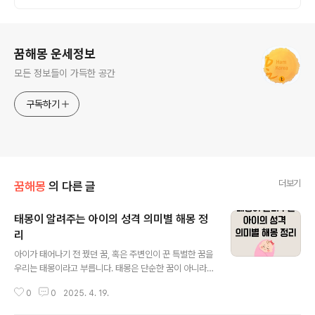
로그 정보
꿈해몽 운세정보
모든 정보들이 가득한 공간
구독하기
더보기
꿈해몽
의 다른 글
태몽이 알려주는 아이의 성격 의미별 해몽 정
리
글 내용
아이가 태어나기 전 꿨던 꿈, 혹은 주변인이 꾼 특별한 꿈을
우리는 태몽이라고 부릅니다. 태몽은 단순한 꿈이 아니라,
새로운 생명의 탄생을 예고하는 의미 깊은 상징으로 오랫
0
0
2025. 4. 19.
동안 전해져 내려왔습니다. 태몽에는 다양한 상징들이 등
장합니다. 동물, 과일, 불, 자연현상, 인물, 사물 등 그 요소