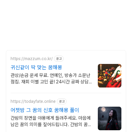
https://mazzum.co.kr/
광고
귀신같이 딱 맞는 꿈해몽
관상/손금 운세 무료. 연예인, 방송가 소문난
점집. 재회 이별 고민 끝! 24시간 공짜 상담,
무료운세, 전화신점, 전화사주, 타로
https://todayfate.online
광고
어젯밤 그 꿈의 신호 꿈해몽 풀이
간밤의 장면을 야몽에게 들려주세요. 마음에
남은 꿈의 의미를 짚어드립니다. 간밤의 꿈에
담긴 상징과 흐름을 하나씩 풀이