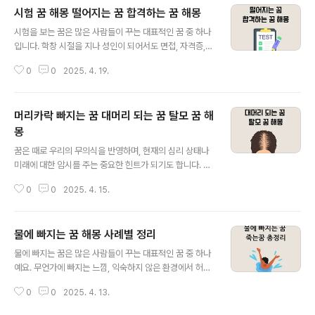
시험 꿈 해몽 떨어지는 꿈 합격하는 꿈 해몽
졌습니다. 이 글에서는 태몽에 자주 등장하는 상징들과 그
글 내용
의미를 유형별로 정리해보겠습니다. ◆ 동물로 나타나는
시험을 보는 꿈은 많은 사람들이 꾸는 대표적인 꿈 중 하나
태몽태몽에서 가장 흔하게 등장하는 것은 동물입니다. 어
입니다. 학창 시절을 지나 성인이 되어서도 면접, 자격증,
떤 동물이 어떤 모습으로 나타났는지가 중요하며, 그 동물
평가 등 '시험'은 삶 속에서 계속 등장합니다. 그렇기 때문
의 특성이 아이의 성격이나 운명과 연결된다고 해석합니
0
0
2025. 4. 19.
에 꿈에서도 시험과 관련된 장면은 다양한 방식으로 나타
다.● 용이 등장하는 태몽은 최고의 길몽으로 여겨지며, 위
나며, 그에 따른 해석도 풍부합니다. 이번 글에서는 시험을
대한 인물이나 예술가, 지도자의 탄생..
주제로 한 다양한 꿈 시험을 보는 꿈, 시험에 떨어지는 꿈,
머리카락 빠지는 꿈 대머리 되는 꿈 탈모 꿈 해
시험을 잘 보는 꿈, 시험지를 잃어버리는 꿈, 시험 시간이
부족한 꿈 등 을 유형별로 정리하고, 그 의미를 심리적 해석
몽
글 내용
과 함께 풀어보겠습니다. ◆ 시험을 보는 꿈시험을 보는 꿈
꿈은 때로 우리의 무의식을 반영하며, 현재의 심리 상태나
은 기본적으로 자신이 처한 상황에 대한 불안감, 경쟁심, 성
미래에 대한 암시를 주는 중요한 힌트가 되기도 합니다. 그
취 욕구를 반영합니다. 특히 현실에서 중요한 결정을 앞두
중에서도 ‘머리카락이 빠지는 꿈’은 많은 사람들이 종종 꾸
고 있거나, 평가받을 일이 있을 때 자주 나타나는 꿈입니다.
0
0
2025. 4. 15.
는 꿈 중 하나이며, 그 의미가 궁금해지는 경우가 많습니다.
시험장에서 ..
특히 현실에서도 탈모나 외모에 대한 스트레스를 겪는 현
대인들에게는 더욱 민감하게 다가올 수 있죠.이 글에서는
물에 빠지는 꿈 해몽 사례별 정리
머리카락이 빠지는 꿈, 대머리가 되는 꿈, 특정 상황에서의
글 내용
머리 빠짐 꿈 해석 등을 다양한 각도에서 해석해보고, 그 심
물에 빠지는 꿈은 많은 사람들이 꾸는 대표적인 꿈 중 하나
리적 의미까지 알아보겠습니다. 재미 삼아 보셔도 좋고, 최
예요. 무언가에 빠지는 느낌, 익숙하지 않은 환경에서 허우
근 스트레스가 많았거나 고민이 깊었다면 한번쯤 자신을
적대는 상황은 우리 내면의 감정이나 삶의 변화, 불안 요소
돌아보는 계기로도 삼아보세요 ◆ 머리카락 빠지는 꿈의
0
0
2025. 4. 13.
를 상징적으로 표현하곤 합니다. 오늘은 물에 빠지는 꿈을
기본적인 해석 머리카락이 빠지는 꿈은 일반적으로 부정적
다양한 사례를 들어 알려드리도록 하게습니다. ◆ 물에 빠