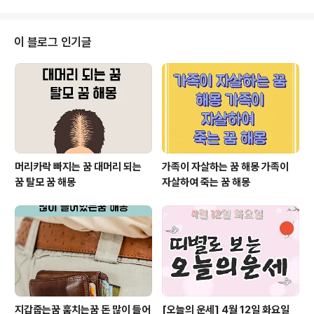
인 의미로 해석됩니다. 이 꿈은 ..
지는 꿈풀이- 감정 속으로 가라앉는 무의식의 신호물에 빠
지는 꿈은 어쩌면 현실에서의 감정 상태를 가장 잘 드러내
는 꿈일지도 모릅니다. 일상 속 스트레스, 억눌린 감정, 예
이 블로그 인기글
상치 못한 사건 속에서 느끼는 무력감, 또는 새로운 변화 앞
에서의 두려움 등이 물의 이미지로 투영되는 것이죠. ● 기
본 의미: 통제할 수 없는 감정 꿈속에서 물에 빠졌다는 것
은 통제 불가능한 감정을 의미하는 경우가 많습니다. 특
히 갑작스럽게 빠졌거나, 허우..
머리카락 빠지는 꿈 대머리 되는
가족이 자살하는 꿈 해몽 가족이
꿈 탈모 꿈 해몽
자살하여 죽는 꿈 해몽
지갑줍는꿈 훔치는꿈 돈 많이 들어
[오늘의 운세] 4월 12일 화요일