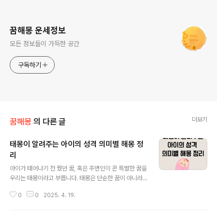
로그 정보
꿈해몽 운세정보
모든 정보들이 가득한 공간
구독하기
더보기
꿈해몽
의 다른 글
태몽이 알려주는 아이의 성격 의미별 해몽 정
리
글 내용
아이가 태어나기 전 꿨던 꿈, 혹은 주변인이 꾼 특별한 꿈을
우리는 태몽이라고 부릅니다. 태몽은 단순한 꿈이 아니라,
새로운 생명의 탄생을 예고하는 의미 깊은 상징으로 오랫
0
0
2025. 4. 19.
동안 전해져 내려왔습니다. 태몽에는 다양한 상징들이 등
장합니다. 동물, 과일, 불, 자연현상, 인물, 사물 등 그 요소
에 따라 태어날 아이의 성향이나 미래를 암시한다고 믿어